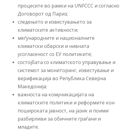
процесите во рамки на UNFCCC и согласно
Договорот од Париз;
следењето и известувањето за
климатските активности;
меѓународните и националните
климатски обврски и нивната
усогласеност со ЕУ политиките;
состојбата со климатското управување и
системот за мониторинг, известување и
верификација во Република Северна
Македонија;
важноста на комуникацијата на
климатските политики и реформите кон
пошироката јавност, на јазик и поими
разбирливи за обичните граѓани и
младите.