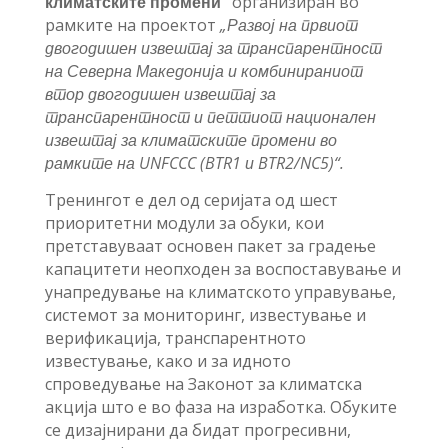
климатските промени“
организиран во
рамките на проектот
„Развој на првиот
двогодишен извештај за транспарентност
на Северна Македонија и комбинираниот
втор двогодишен извештај за
транспарентност и петтиот национален
извештај за климатските промени во
рамките на UNFCCC (BTR1 и BTR2/NC5)“.
Тренингот е дел од серијата од шест
приоритетни модули за обуки, кои
претставуваат основен пакет за градење
капацитети неопходен за воспоставување и
унапредување на климатското управување,
системот за мониторинг, известување и
верификација, транспарентното
известување, како и за идното
спроведување на Законот за климатска
акција што е во фаза на изработка. Обуките
се дизајнирани да бидат прогресивни,