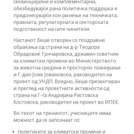
секвенцијални и комплементарни,
обезбедувајќи рана политичка поддршка и
придонесувајќи кон јакнење на техничката,
правната, регулаторната и секторската
подготвеност на сите чинители.
Настанот беше отворен со поздравни
обраќања од страна на д-р Теодора
Обрадовиќ Грнчаровска, државен советник
за климатски промени во Министерството
за животна средина и просторно планирање
и Г-дин Јоже Јовановски, раководител на
проект од УНДП. Воедно, беше презентиран
и преглед на проектните активности од
страна на Г-ѓа Андријана Ристовска
Костовска, раководител на проект во ИПЕК.
Во текот на тренингот, учесниците имаа
можност да се запознаат со:
политиките за климатски промени и