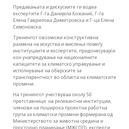
Предавањата и дискусиите ги водеа
експертите Г-ѓа Данијела Божаниќ, Г-ѓа
Елена Гаврилова Димитровска и Г-ца Елена
Симоновска.
Тренингот овозможи конструктивна
размена на искуства и мислења помеѓу
институциите и експертите, придонесувајќи
кон унапредување на националните
капацитети за климатско управување и
исполнување на обврските за
транспарентност во областа на климатските
промени.
На тренингот учествуваа околу 50
претставници на релевантни институции,
членови на поширока проектна работна
група за климатски промени формирана од
Министерството за животна средина и
просторно планирање (МЖСПП), експерти