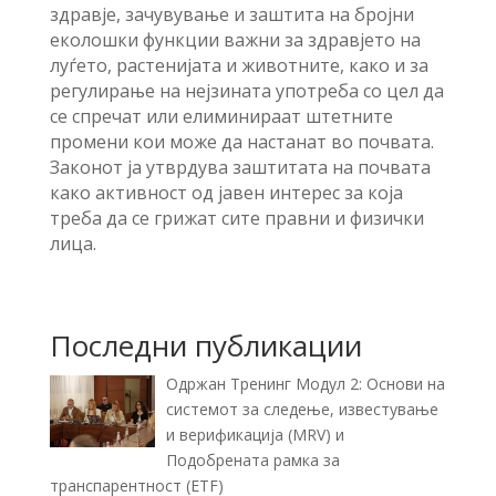
здравје, зачувување и заштита на бројни
еколошки функции важни за здравјето на
луѓето, растенијата и животните, како и за
регулирање на нејзината употреба со цел да
се спречат или елиминираат штетните
промени кои може да настанат во почвата.
Законот ја утврдува заштитата на почвата
како активност од јавен интерес за која
треба да се грижат сите правни и физички
лица.
Последни публикации
Одржан Тренинг Модул 2: Основи на
системот за следење, известување
и верификација (MRV) и
Подобрената рамка за
транспарентност (ETF)