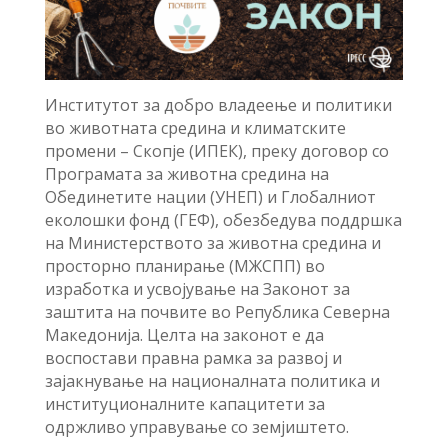
Инс
титутот за добро вл
адеење и политики
во животната средина
и климатските
промени – Скопје (ИПЕК), преку договор со
Програмата за животна средина на
Обединетите нации (УНЕП) и Глобалниот
еколошки фонд (ГЕФ), обезбедува поддршка
на Министерството за животна средина и
просторно планирање (MЖСПП) во
изработка и усвојување на Законот за
заштита на почвите во Република Северна
Македонија. Целта на законот е да
воспостави правна рамка за развој и
зајакнување на нац
ионалната политика и
институционалните капацитети за
одржливо управување со земјиштето.