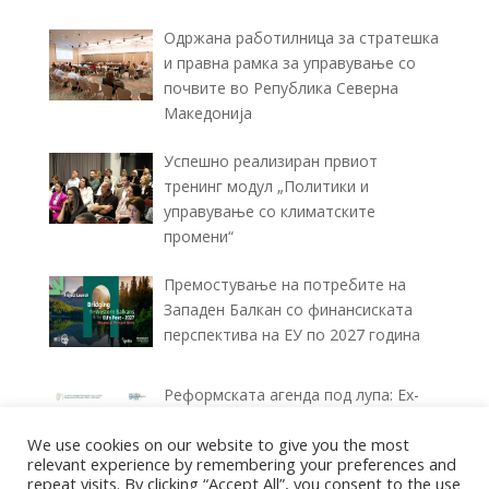
Одржана работилница за стратешка
и правна рамка за управување со
почвите во Република Северна
Македонија
Успешно реализиран првиот
тренинг модул „Политики и
управување со климатските
промени“
Премостување на потребите на
Западен Балкан со финансиската
перспектива на ЕУ по 2027 година
Реформската агенда под лупа: Ex-
ante и Ex-post извештаи за
We use cookies on our website to give you the most
спроведувањето (2025–2026)
relevant experience by remembering your preferences and
repeat visits. By clicking “Accept All”, you consent to the use