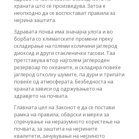
храната што се произведува. Затоа е
неопходно да се воспостават правила за
нејзина заштита.
Здравата почва има значајна улога и во
борбата со климатските промени преку
складирање на големи количини јаглерод
диоксид и други стакленички гасови. Таа
претставува втор најголем јаглероден
резервоар по океаните, и складира повеќе
јаглерод отколку шумите, па дури и трипати
повеќе од атмосферата. Безбедноста на
храната зависи од одржувањето на
здравјето на почвата.
Главната цел на Законот е да се постави
рамка на правила, обврски и мерки за
спречување на неразумното користење на
почвата, за заштита на нејзините
квалитети, зачувување на нејзиното