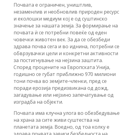
Почвата е ограничен, уништлив,
незаменлив и необновлив природен ресурс
и еколошки медиум кој е од суштинско
значење за нашата земја. За формирање на
почвата ѝ се потребни повеќе од еден
човечки животен век. За да се обезбеди
здрава почва сега и во иднина, потребни се
обврзувачки цели и конкретни активности
за постигнување на нејзина заштита.
Според процените на Европската Унија,
годишно се губат приближно 970 милиони
тони почва во земјите-членки, пред се
поради ерозија предизвикана од дожд,
загадување или нејзино запечатување од
изградба на објекти.
Почвата има клучна улога во обезбедување
на храна за сите живи суштества на
планетата земја. Воедно, од тоа колку е
здрава почвата зависи безбедноста на