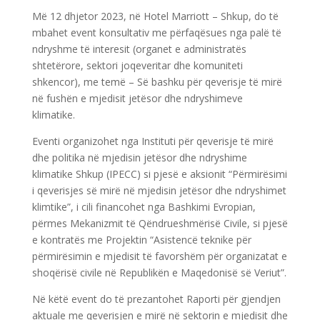
Më 12 dhjetor 2023, në Hotel Marriott – Shkup, do të
mbahet event konsultativ me përfaqësues nga palë të
ndryshme të interesit (organet e administratës
shtetërore, sektori joqeveritar dhe komuniteti
shkencor), me temë – Së bashku për qeverisje të mirë
në fushën e mjedisit jetësor dhe ndryshimeve
klimatike.
Eventi organizohet nga Instituti për qeverisje të mirë
dhe politika në mjedisin jetësor dhe ndryshime
klimatike Shkup (IPECC) si pjesë e aksionit “Përmirësimi
i qeverisjes së mirë në mjedisin jetësor dhe ndryshimet
klimtike”, i cili financohet nga Bashkimi Evropian,
përmes Mekanizmit të Qëndrueshmërisë Civile, si pjesë
e kontratës me Projektin “Asistencë teknike për
përmirësimin e mjedisit të favorshëm për organizatat e
shoqërisë civile në Republikën e Maqedonisë së Veriut”.
Në këtë event do të prezantohet Raporti për gjendjen
aktuale me qeverisjen e mirë në sektorin e mjedisit dhe