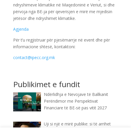
ndryshimeve klimatike në Maqedoninë e Veriut, si dhe
përvoja nga BE-ja për qeverisjen e mirë me mjedisin
jetësor dhe ndryshimet klimatike.
Agjenda
Për t’u regjistruar për pjesëmarrje në event dhe për
informacione shtesë, kontaktoni:
contact@ipecc.org.mk
Publikimet e fundit
Ndërlidhja e Nevojave të Ballkanit
Perëndimor me Perspektivat
Financiare të BE-së pas vitit 2027
Uji si një e mirë publike: si të arrihet
kjo?