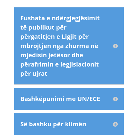
Fushata e ndërgjegjësimit
të publikut për
përgatitjen e Ligjit për
mbrojtjen nga zhurma në
mjedisin jetësor dhe
përafrimin e legjislacionit
për ujrat
Bashkëpunimi me UN/ECE
Së bashku për klimën