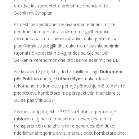
efektive instrumentet e ardhshme financiare të
Bashkimit Evropian.
Projekti përqendrohet në avancimin e financimit të
qëndrueshëm për infrastrukturën e gjelbër duke
forcuar kapacitetet administrative, duke përmirësuar
planifikimin strategjik dhe duke nxitur bashkëpunimin
rajonal në kontekstin e Agjendës së Gjelbër për
Ballkanin Perëndimor dhe procesin e aderimit në BE.
Në kuadër të projektit, do të zhvillohet një
Dokument
për Politika
dhe një
Udhërrëfyes
, duke ofruar
rekomandime konkrete për një përputhje më të mirë të
prioriteteve kombëtare me perspektivën financiare të
BE-së pas vitit 2027.
Përmes këtij projekti, IPECC vazhdon të përforcojë
misionin e tij për të mbështetur qeverisjen e mirë,
transparencën dhe zhvillimin e qëndrueshëm duke
ndërlidhur shoqërinë civile, institucionet kombëtare dhe