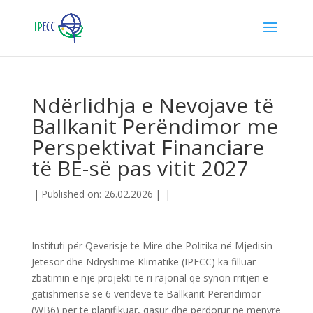
Ndërlidhja e Nevojave të
Ballkanit Perëndimor me
Perspektivat Financiare
të BE-së pas vitit 2027
|
Published on: 26.02.2026
|
|
Instituti për Qeverisje të Mirë dhe Politika në Mjedisin
Jetësor dhe Ndryshime Klimatike (IPECC) ka filluar
zbatimin e një projekti të ri rajonal që synon rritjen e
gatishmërisë së 6 vendeve të Ballkanit Perëndimor
(WB6) për të planifikuar, qasur dhe përdorur në mënyrë