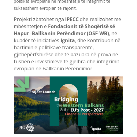
politikat evropiane në mbështetje të integrimit të
suksesshëm evropian të rajonit.
Projekti zbatohet nga
IPECC
dhe realizohet me
mbështetjen e
Fondacionit të Shoqërisë së
Hapur -Ballkanin Perëndimor (OSF-WB)
, në
kuadër të iniciativës
Ignita
, dhe kontribuon në
hartimin e politikave transparente,
gjithëpërfshirëse dhe të bazuara në prova në
fushën e investimeve të gjelbra dhe integrimit
evropian në Ballkanin Perëndimor.