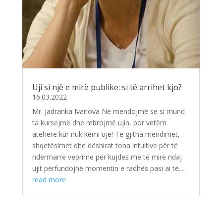
Uji si një e mirë publike: si të arrihet kjo?
16.03.2022
Mr. Jadranka Ivanova Ne mendojmë se si mund
ta kursejmë dhe mbrojmë ujin, por vetëm
atëherë kur nuk kemi ujë! Të gjitha mendimet,
shqetësimet dhe dëshirat tona intuitive për të
ndërmarrë veprime për kujdes më të mirë ndaj
ujit përfundojnë momentin e radhës pasi ai të...
read more