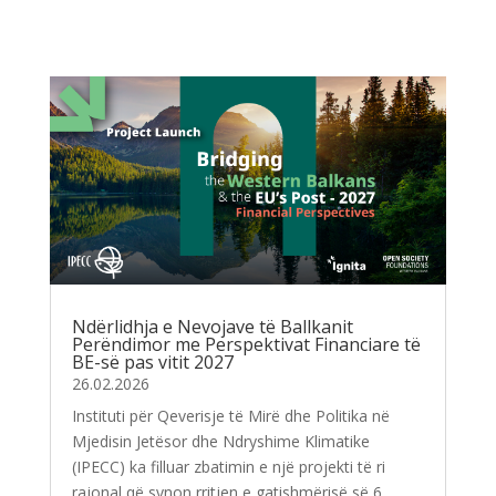
Ndërlidhja e Nevojave të Ballkanit
Perëndimor me Perspektivat Financiare të
BE-së pas vitit 2027
26.02.2026
Instituti për Qeverisje të Mirë dhe Politika në
Mjedisin Jetësor dhe Ndryshime Klimatike
(IPECC) ka filluar zbatimin e një projekti të ri
rajonal që synon rritjen e gatishmërisë së 6