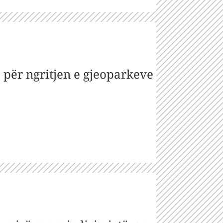
re për ngritjen e gjeoparkeve