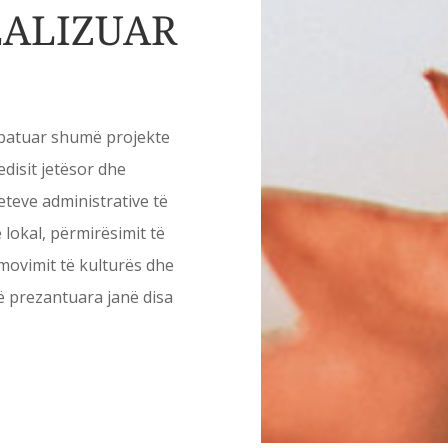
EALIZUAR
 zbatuar shumë projekte
disit jetësor dhe
eteve administrative të
lokal, përmirësimit të
romovimit të kulturës dhe
të prezantuara janë disa