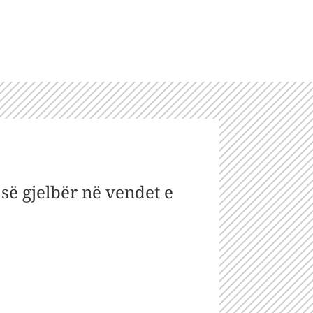
së gjelbër në vendet e