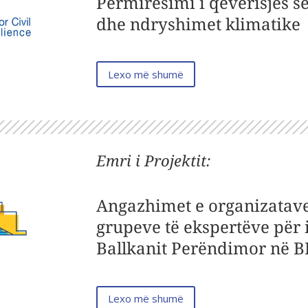
Përmirësimi i qeverisjes s
dhe ndryshimet klimatike
Lexo më shumë
Emri i Projektit
:
Angazhimet e organizatave 
grupeve të ekspertëve për
Ballkanit Perëndimor në B
Lexo më shumë