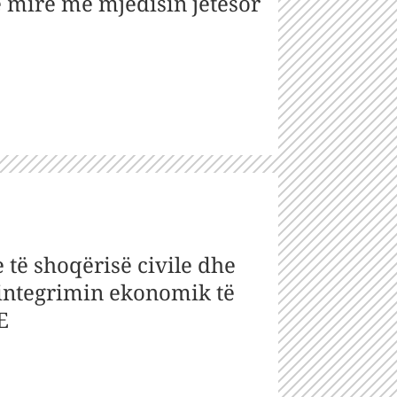
ë mirë me mjedisin jetësor
të shoqërisë civile dhe
 integrimin ekonomik të
E