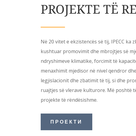
PROJEKTE TË R
Në 20 vitet e ekzistencës së tij, IPECC ka
kushtuar promovimit dhe mbrojtjes së mje
ndryshimeve klimatike, forcimit të kapacit
menaxhimit mjedisor në nivel qendror dhe 
legjislacionit dhe zbatimit të tij, si dhe p
ruajtjes së vlerave kulturore. Më poshtë 
projekte të rëndësishme.
ПРОЕКТИ