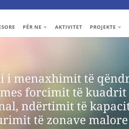
ESORE
PËR NE
AKTIVITET
PROJEKTE
 i menaxhimit të qënd
rmes forcimit të kuadrit 
onal, ndërtimit të kapaci
urimit të zonave malore