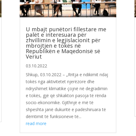
U mbajt punëtori fillestare me
palët e interesuara për
zhvillimin e legjislacionit për
mbrojtjen e tokës në
Republikën e Maqedonisë së
Veriut
03.10.2022
Shkup, 03.10.2022 – „Rritja e ndikimit ndaj
tokës nga aktivitetet njerëzore dhe
ndryshimet klimatike çojnë në degradimin
e tokës, gjë që shkakton pasoja të rënda
socio-ekonomike. Gjithnjë e më të
shpeshta janë dukuritë e padëshiruara të
dëmtimit të funksioneve të...
read more