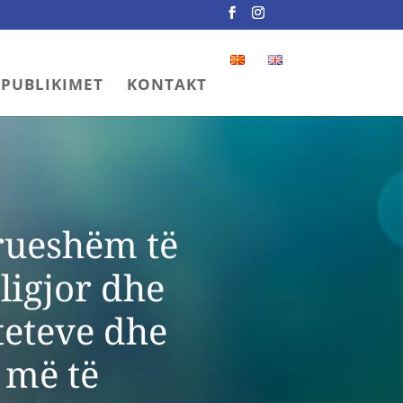
PUBLIKIMET
KONTAKT
rueshëm të
ligjor dhe
teteve dhe
 më të