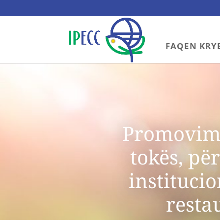
FAQEN KRY
Promovimi
tokës, pë
instituci
resta