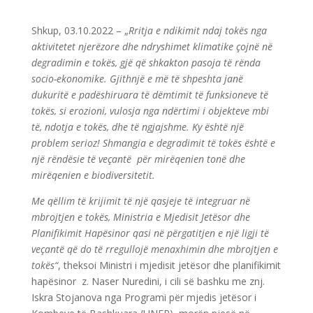
Shkup, 03.10.2022 – „
Rritja e ndikimit ndaj tokës nga
aktivitetet njerëzore dhe ndryshimet klimatike çojnë në
degradimin e tokës, gjë që shkakton pasoja të rënda
socio-ekonomike. Gjithnjë e më të shpeshta janë
dukuritë e padëshiruara të dëmtimit të funksioneve të
tokës, si erozioni, vulosja nga ndërtimi i objekteve mbi
të, ndotja e tokës, dhe të ngjajshme.
Ky është një
problem serioz! Shmangia e degradimit të tokës është e
një rëndësie të veçantë për mirëqenien tonë dhe
mirëqenien e biodiversitetit.
Me qëllim të krijimit të një qasjeje të integruar në
mbrojtjen e tokës, Ministria e Mjedisit Jetësor dhe
Planifikimit Hapësinor qasi në përgatitjen e një ligji të
veçantë që do të rregullojë menaxhimin dhe mbrojtjen e
tokës“
, theksoi Ministri i mjedisit jetësor dhe planifikimit
hapësinor z. Naser Nuredini, i cili së bashku me znj.
Iskra Stojanova nga Programi për mjedis jetësor i