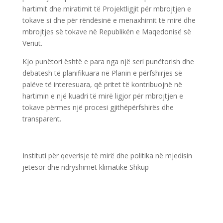
hartimit dhe miratimit të Projektligjit për mbrojtjen e
tokave si dhe për rëndësinë e menaxhimit të mirë dhe
mbrojtjes së tokave në Republikën e Maqedonisë së
Veriut.
Kjo punëtori është e para nga një seri punëtorish dhe
debatesh të planifikuara në Planin e përfshirjes së
palëve të interesuara, që pritet të kontribuojnë në
hartimin e një kuadri të mirë ligjor për mbrojtjen e
tokave përmes një procesi gjithëpërfshirës dhe
transparent.
Instituti për qeverisje të mirë dhe politika në mjedisin
jetësor dhe ndryshimet klimatike Shkup