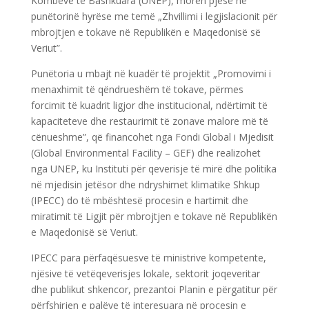
Kombeve të Bashkuara (UNEP), morën pjesë në
punëtorinë hyrëse me temë „Zhvillimi i legjislacionit për
mbrojtjen e tokave në Republikën e Maqedonisë së
Veriut”.
Punëtoria u mbajt në kuadër të projektit „Promovimi i
menaxhimit të qëndrueshëm të tokave, përmes
forcimit të kuadrit ligjor dhe institucional, ndërtimit të
kapaciteteve dhe restaurimit të zonave malore më të
cënueshme”, që financohet nga Fondi Global i Mjedisit
(Global Environmental Facility – GEF) dhe realizohet
nga UNEP, ku Instituti për qeverisje të mirë dhe politika
në mjedisin jetësor dhe ndryshimet klimatike Shkup
(IPECC) do të mbështesë procesin e hartimit dhe
miratimit të Ligjit për mbrojtjen e tokave në Republikën
e Maqedonisë së Veriut.
IPECC para përfaqësuesve të ministrive kompetente,
njësive të vetëqeverisjes lokale, sektorit joqeveritar
dhe publikut shkencor, prezantoi Planin e përgatitur për
përfshirjen e palëve të interesuara në procesin e