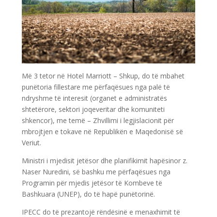
Më 3 tetor në Hotel Marriott – Shkup, do të mbahet
punëtoria fillestare me përfaqësues nga palë të
ndryshme të interesit (organet e administratës
shtetërore, sektori joqeveritar dhe komuniteti
shkencor), me temë – Zhvillimi i legjislacionit për
mbrojtjen e tokave në Republikën e Maqedonisë së
Veriut.
Ministri i mjedisit jetësor dhe planifikimit hapësinor z.
Naser Nuredini, së bashku me përfaqësues nga
Programin për mjedis jetësor të Kombeve të
Bashkuara (UNEP), do të hapë punëtorinë.
IPECC do të prezantojë rëndësinë e menaxhimit të