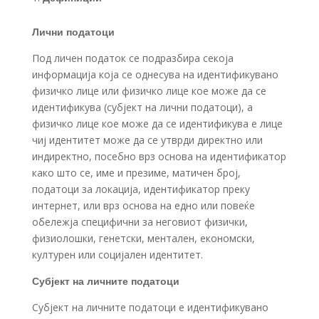
Лични податоци
Под личен податок се подразбира секоја
информација која се однесува на идентификувано
физичко лице или физичко лице кое може да се
идентификува (субјект на лични податоци), а
физичко лице кое може да се идентификува е лице
чиј идентитет може да се утврди директно или
индиректно, посебно врз основа на идентификатор
како што се, име и презиме, матичен број,
податоци за локација, идентификатор преку
интернет, или врз основа на едно или повеќе
обележја специфични за неговиот физички,
физиолошки, генетски, ментален, економски,
културен или социјален идентитет.
Субјект на личните податоци
Субјект на личните податоци е идентификувано