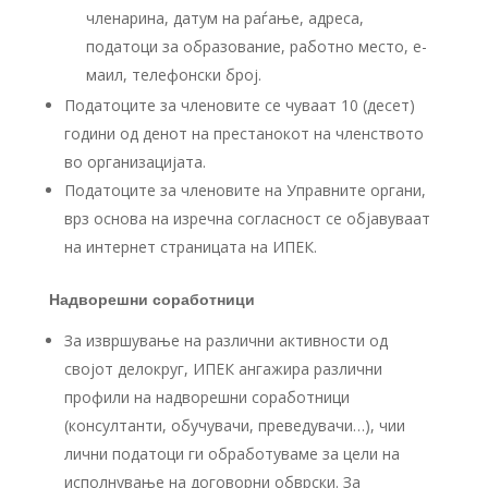
членарина, датум на раѓање, адреса,
податоци за образование, работно место, е-
маил, телефонски број.
Податоците за членовите се чуваат 10 (десет)
години од денот на престанокот на членството
во организацијата.
Податоците за членовите на Управните органи,
врз основа на изречна согласност се објавуваат
на интернет страницата на ИПЕК.
Надворешни соработници
За извршување на различни активности од
својот делокруг, ИПЕК ангажира различни
профили на надворешни соработници
(консултанти, обучувачи, преведувачи…), чии
лични податоци ги обработуваме за цели на
исполнување на договорни обврски. За