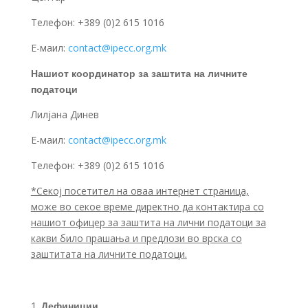
Tелефон: +389 (0)2 615 1016
E-маил:
contact@ipecc.org.mk
Нашиот координатор за заштита на личните
податоци
Лилјана Динев
Е-маил:
contact@ipecc.org.mk
Телефон: +389 (0)2 615 1016
*Секој посетител на оваа интернет страница,
може во секое време директно да контактира со
нашиот офицер за заштита на лични податоци за
какви било прашања и предлози во врска со
заштитата на личните податоци.
Дефиниции