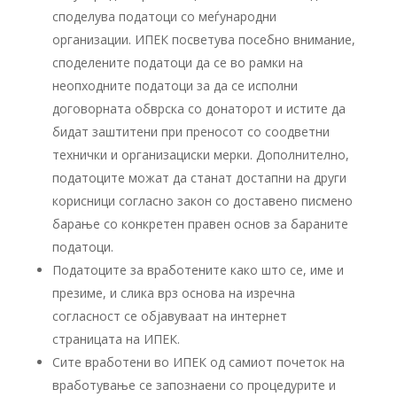
споделува податоци со меѓународни
организации. ИПЕК посветува посебно внимание,
споделените податоци да се во рамки на
неопходните податоци за да се исполни
договорната обврска со донаторот и истите да
бидат заштитени при преносот со соодветни
технички и организациски мерки. Дополнително,
податоците можат да станат достапни на други
корисници согласно закон со доставено писмено
барање со конкретен правен основ за бараните
податоци.
Податоците за вработените како што се, име и
презиме, и слика врз основа на изречна
согласност се објавуваат на интернет
страницата на ИПЕК.
Сите вработени во ИПЕК од самиот почеток на
вработување се запознаени со процедурите и