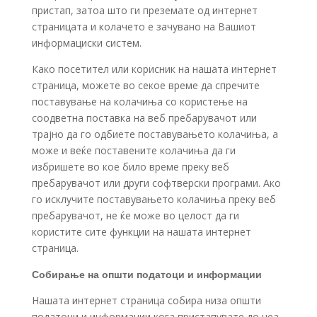
пристап, затоа што ги преземате од интернет
страницата и колачето е зачувано на Вашиот
информациски систем.
Како посетител или корисник на нашата интернет
страница, можете во секое време да спречите
поставување на колачиња со користење на
соодветна поставка на веб пребарувачот или
трајно да го одбиете поставувањето колачиња, а
може и веќе поставените колачиња да ги
избришете во кое било време преку веб
пребарувачот или други софтверски програми. Ако
го исклучите поставувањето колачиња преку веб
пребарувачот, не ќе може во целост да ги
користите сите функции на нашата интернет
страница.
Собирање на општи податоци и информации
Нашата интернет страница собира низа општи
податоци и информации кога пристапувате до неа.