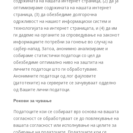
содржината на нашата интернет страница, (2) да ја
оптимизираме содржината на нашата интернет
страница, (3) да обезбедиме долгорочна
одржливост на нашиот информациски систем и
технологијата на интернет страницата, и (4) да им
ги дадеме на органите за спроведување на законот
информациите потребни за гонење во случај на
сајбер-напад. Затоа, анонимно анализираме и
собираме статистички податоци со цел да
обезбедиме оптимално ниво на заштита на
личните податоци што ги обработуваме.
Анонимните податоци од лог фајловите
(датотеките) на серверите се зачувуваат одделно
од Вашите лични податоци.
Рокови за чување
Податоците кои се собираат врз основа на вашата
согласност се обработуваат се до повлекување на
вашата согласност или исполнување на целите за
собирање на податоците. Податоците кои се