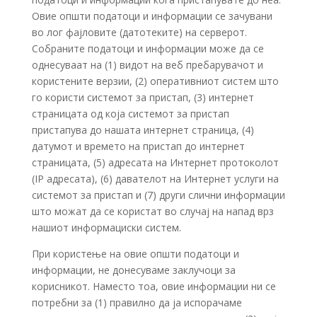
Овие општи податоци и информации се зачувани
во лог фајловите (датотеките) на серверот.
Собраните податоци и информации може да се
однесуваат на (1) видот на веб пребарувачот и
користените верзии, (2) оперативниот систем што
го користи системот за пристап, (3) интернет
страницата од која системот за пристап
пристапува до нашата интернет страница, (4)
датумот и времето на пристап до интернет
страницата, (5) адресата на Интернет протоколот
(IP адресата), (6) давателот на Интернет услуги на
системот за пристап и (7) други слични информации
што можат да се користат во случај на напад врз
нашиот информациски систем.
При користење на овие општи податоци и
информации, не донесуваме заклучоци за
корисникот. Наместо тоа, овие информации ни се
потребни за (1) правилно да ја испорачаме