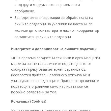
и од други медиуми ако е преземено и
реобјавено.
За подетални информации за обработката на
личните податоци на учесници на настани, ве
молиме да го контактирате нашиот координатор
за заштита на личните податоци.
Интегритет и доверливост на личните податоци
ИПЕК презема соодветни технички и организациски
мерки за заштита на личните податоци што се
собираат преку оваа интернет страница од
неовластен пристап, незаконско откривање и
уништување на податоците. Пристапот до личните
податоци е ограничен само на лицата кои се
посебно овластени за тоа.
Колачиња (Cookies)
Нашата интернет страница користи колачиња.