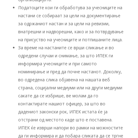
Податоците кои ги обработува за учесниците на
настани се собираат за цели на документирање
за одржаниот настан и за цели на ревизии,
внатрешни и надворешни, како и за потврдување
на присуство на учесниците и потпишаните лица.
За време на настаните се врши сликање и во
одредени случаи и снимање, за што ИПЕК ги
информира учесниците и при самото
номинирање и пред да почне настанот. Доколку,
во одредена слика објавена на нашата веб
страна, социјални медиуми или на други медиуми
сакате да се избрише, ве молам да го
контактирате нашиот офицер, за што во
дадениот законски рок, ИПЕК истата ќе ја
отстрани од местото каде што е поставена.
ИПЕК ќе изврши напори во рамки на можностите
да ги информира и да побара сликата да се тргне