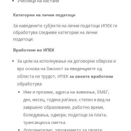
Учесници на настани
Категории на лични податоци
За наведените субјекти на лични податоци ИПЕК ги
обработува следниве категории на лични
податоци:
Вработени во ИПЕК
За цели на исполнување на договорни обврски и
врз основа на Законот за евиденциите од
областа на трудот, ИПЕК
за своите вработени
обработува:
Име и презиме, адреса на живеење, ЕМБГ,
ден, месец, година раѓање, степен и вид на
завршено образование, работно време,
боледувања, одмори, податоци за плата,
трансакциска сметка.
Дополнително, здружението за своите