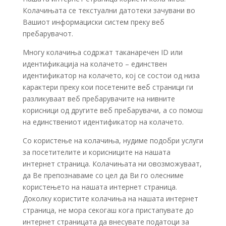
Колачињата се текстуални датотеки зачувани во
Вашиот информациски систем преку веб
пребарувачот.
Многу колачиња содржат таканаречен ID или
идентификација на колачето – единствен
идентификатор на колачето, кој се состои од низа
карактери преку кои посетените веб страници ги
разликуваат веб пребарувачите на нивните
корисници од другите веб пребарувачи, а со помош
на единствениот идентификатор на колачето.
Со користење на колачиња, нудиме подобри услуги
за посетителите и корисниците на нашата
интернет страница. Колачињата ни овозможуваат,
да Ве препознаваме со цел да Ви го олесниме
користењето на нашата интернет страница.
Доколку користите колачиња на нашата интернет
страница, не мора секогаш кога пристапувате до
интернет страницата да внесувате податоци за