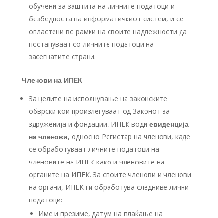
обучени за заштита на личните податоци и
безбедноста на информатичкиот систем, и се
овластени во рамки на своите надлежности да
постапуваат со личните податоци на
засегнатите страни.
Членови на ИПЕК
За целите на исполнување на законските
обврски кои произлегуваат од Законот за
здруженија и фондации, ИПЕК води
евиденција
на членови
, односно Регистар на членови, каде
се обработуваат личните податоци на
членовите на ИПЕК како и членовите на
органите на ИПЕК. За своите членови и членови
на органи, ИПЕК ги обработува следниве лични
податоци:
Име и презиме, датум на плаќање на