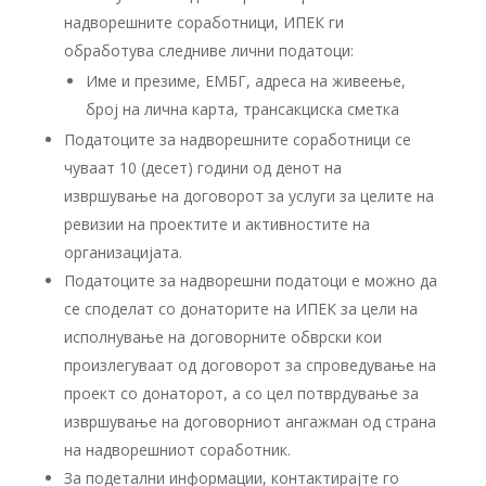
надворешните соработници, ИПЕК ги
обработува следниве лични податоци:
Име и презиме, ЕМБГ, адреса на живеење,
број на лична карта, трансакциска сметка
Податоците за надворешните соработници се
чуваат 10 (десет) години од денот на
извршување на договорот за услуги за целите на
ревизии на проектите и активностите на
организацијата.
Податоците за надворешни податоци е можно да
се споделат со донаторите на ИПЕК за цели на
исполнување на договорните обврски кои
произлегуваат од договорот за спроведување на
проект со донаторот, а со цел потврдување за
извршување на договорниот ангажман од страна
на надворешниот соработник.
За подетални информации, контактирајте го