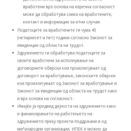
вработени врз основа на изречна согласност
може да обработува слика на вработените,
контакт и информации за итни случаи.
Податоците за вработените ги чува 45
(четириесет и пет) години согласно Законот за
евиденции од областа на трудот.
Здружението ги обработува податоците за
своите вработени за исполнување на
договорните обврски кои произлегуваат од
договорот за вработување, законските обврски
кои произлегуваат од Законот за вработување и
Законот за евиденции од областа на трудот како
и врз основа на согласност.
Имајќи ја предвид дејноста на здружението како
и финансирањето на работењето на
здружението преку проекти поддржани и од
меѓународни организации, ИПЕК е можно да