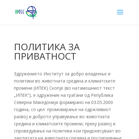
ПОЛИТИКА ЗА
ПРИВАТНОСТ
Здружението Институт за добро владеење и
политики во животната средина и климатските
промени (ИПЕК) Скопје (во натамошниот текст
„ИПЕК“), е здружение на граѓани од Република
Северна Македонија формирано на 03.05.2000
година, со цел промовирање на одржливиот
развој и доброто управување во животната
средина и климатските промени, преку развој и
спроведување на политики кои придонесуваат во
заштитата на животната средина и постигнување