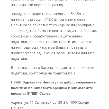
на климатски неутрален развој.
Заради транспарентна и законска обработка на
личните податоци, ИПЕК ја подготви и оваа
Политика за приватност со која Ве информираме
за природата, обемот и целта за која ги собираме,
користиме и обработуваме Вашите лични
податоци, за начинот на кој ги штитиме Вашите
лични податоци, како и за Вашите права што
произлегуваат од Законот за заштита на личните
податоци.
Во согласност со Законот за заштита на личните
податоци, контролор на податоците е:
Назив:
Здружение Институт за добро владеење и
политики во животната средина и климатските
промени (ИПЕК) Скопје
Адреса: ул. 11 Октомври бр. 38-27, 1000 Скопје –
Центар