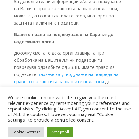
За дополнителни информации и/или остварување
на Вашите права за заштита на лични податоци,
можете да го контактирате координаторот за
заштита на личните податоци.
Вашето право за поднесување на барање до
надлежниот орган
Доколку сметате дека организацијата при
обработка на Вашите лични податоци ги
повредува одредбите од ЗЗЛП, имате право да
поднесете
Барање за утврдување на повреда на
правото на заштита на личните податоци
до
надзорниот орган, Агенција за заштита на личните
податоци.
We use cookies on our website to give you the most
relevant experience by remembering your preferences and
repeat visits. By clicking “Accept All”, you consent to the use
of ALL the cookies. However, you may visit "Cookie
Settings" to provide a controlled consent.
Copyright © 2026
ipecc.org.mk
|
Developed by
Cookie Settings
Accept All
milevski