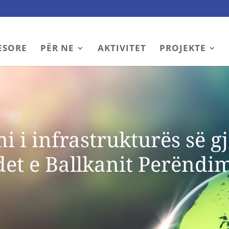
ESORE
PËR NE
AKTIVITET
PROJEKTE
 i infrastrukturës së g
et e Ballkanit Perëndi