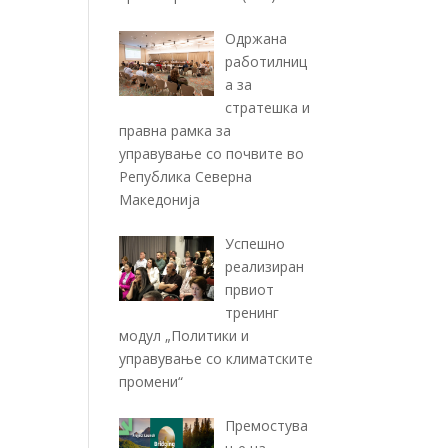
Одржана
работилниц
а за
стратешка и
правна рамка за
управување со почвите во
Република Северна
Македонија
Успешно
реализиран
првиот
тренинг
модул „Политики и
управување со климатските
промени“
Премостува