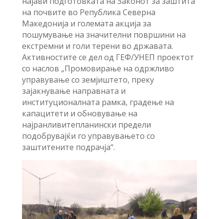
најави подготовката на Законот за заштита
на почвите во Република Северна
Македонија и големата акција за
пошумување на значителни површини на
екстремни и голи терени во државата.
Активностите се дел од ГЕФ/УНЕП проектот
со наслов „Промовирање на одржливо
управување со земјиштето, преку
зајакнување направната и
институционалната рамка, градење на
капацитети и обновување на
најранливитепланински предели
подобрувајќи го управувањето со
заштитените подрачја“.