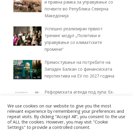
и правна рамка за управување со
почвите во Република Северна
Македонија
Успешно реализиран првиот
тренинг модул „Политики и
управување со климатските
промени“
Премостување на потребите на
Западен Балкан со финансиската
перспектива на ЕУ по 2027 година
Реформската агенда под лупа: Ex-
ante и Ex-post извештаи за
We use cookies on our website to give you the most
спроведувањето (2025–2026)
relevant experience by remembering your preferences and
repeat visits. By clicking “Accept All”, you consent to the use
of ALL the cookies. However, you may visit "Cookie
Settings" to provide a controlled consent.