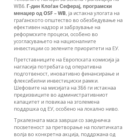
WB6.
Г-дин Клоѓан Сеферај, програмски
менаџер од OSF – WB
, ја истакна улогата на
граѓанското општество во обезбедување на
ефективен надзор и забрзување на
реформските процеси, особено во
усогласувањето на националните
инвестиции со зелените приоритети на ЕУ.
Претставниците на Европската комисија ја
нагласија потребата од оперативна
подготвеност, иновативно финансирање и
флексибилни инвестициски рамки.
Шефовите на мисијата на ЗБ6 ги истакнаа
предизвиците во административниот
капацитет и повикаа на зголемена
поддршка од ЕУ, особено на локално ниво.
Тркалезната маса заврши со заедничка
посветеност за претворање на политичката
волја во конкретна акција, поддржана од