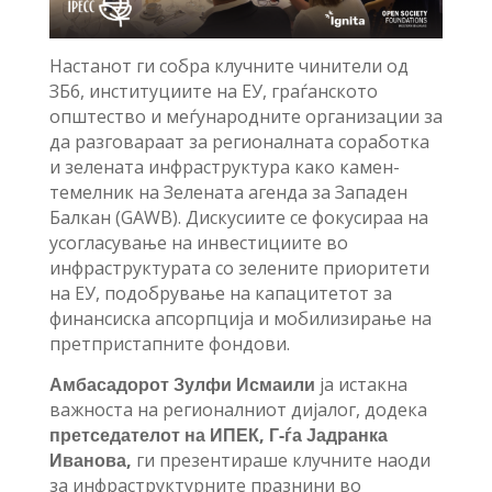
Настанот ги собра клучните чинители од
ЗБ6, институциите на ЕУ, граѓанското
општество и меѓународните организации за
да разговараат за регионалната соработка
и зелената инфраструктура како камен-
темелник на Зелената агенда за Западен
Балкан (GAWB). Дискусиите се фокусираа на
усогласување на инвестициите во
инфраструктурата со зелените приоритети
на ЕУ, подобрување на капацитетот за
финансиска апсорпција и мобилизирање на
претпристапните фондови.
Амбасадорот Зулфи Исмаили
ја истакна
важноста на регионалниот дијалог, додека
претседа
телот
на
ИПЕК,
Г-ѓа Јадранка
Иванова,
ги презентираше клучните наоди
за инфраструктурните празнини во