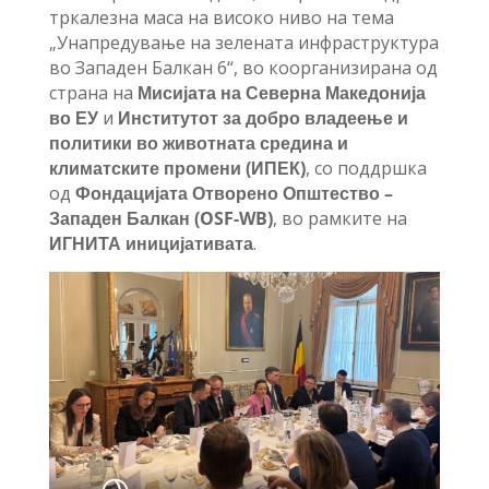
тркалезна маса на високо ниво на тема
„Унапредување на зелената инфраструктура
во Западен Балкан 6“, во коорганизирана од
страна на
Мисијата на Северна Македонија
во ЕУ
и
Институтот за добро владеење и
политики во животната средина и
климатските промени (
ИПЕК
)
, со поддршка
од
Фондацијата Отворено
О
пштество –
Западен Балкан (OSF-WB)
, во рамките на
ИГНИТА
иниц
ијатива
та
.