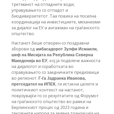
третманот на отпадните води,
управувањето со отпадот и
биодиверзитетот. Таа повика на посилна
координација на инвестициите, механизми
за дијалог на ЕУ и ангажман на граѓанското
општество.
Настанот беше отворен со поздравни
зборови од
амбасадорот Зулфи Исмаили,
шеф на Мисијата на Република Северна
Македонија во ЕУ
, кој ја подвлече важноста
на дијалогот и соработката во
справувањето со заедничките предизвици
во регионот.
Г-ѓа Јадранка Иванова,
претседател на
ИПЕК
, ги истакна целите и
политичкиот контекст на настанот,
поврзувајќи го со резултатите од Форумот
на граѓанското општество во рамки на
Берлинскиот процес од 2023 година и
тековните напори за зелена транзиција на