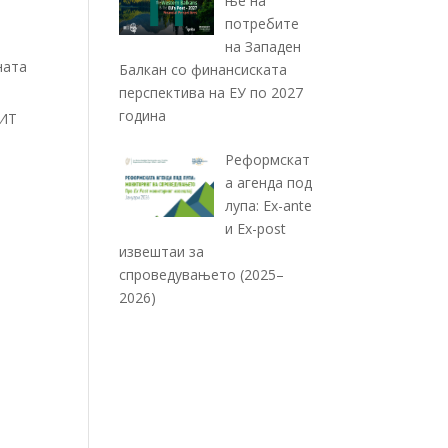
ње на
потребите
на Западен
ната
Балкан со финансиската
перспектива на ЕУ по 2027
година
 ИТ
Реформскат
а агенда под
лупа: Ex-ante
и Ex-post
извештаи за
спроведувањето (2025–
2026)