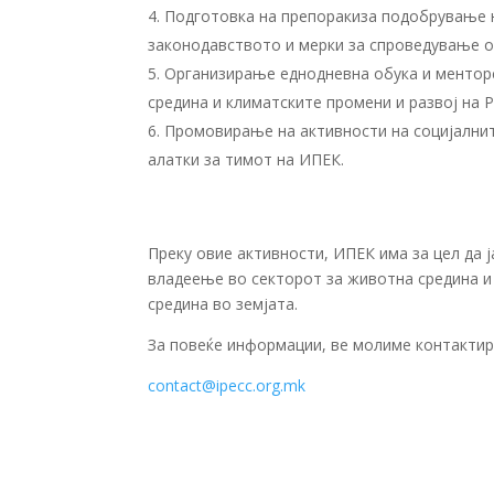
Подготовка на препоракиза подобрување 
законодавството и мерки за спроведување о
Организирање еднодневна обука и ментор
средина и климатските промени и развој на Р
Промовирање на активности на социјалнит
алатки за тимот на ИПЕК.
Преку овие активности, ИПЕК има за цел да 
владеење во секторот за животна средина и
средина во земјата.
За повеќе информации, ве молиме контактир
contact@ipecc.org.mk