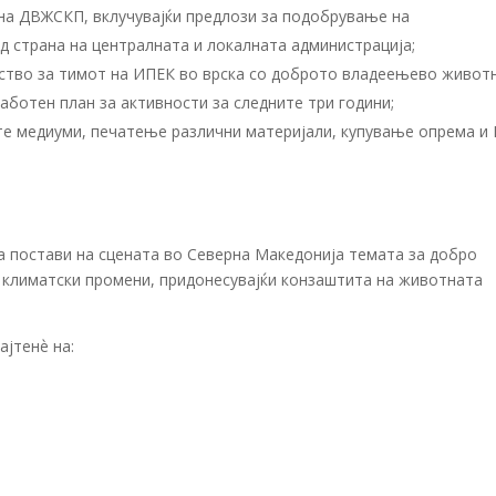
на ДВЖСКП, вклучувајќи предлози за подобрување на
д страна на централната и локалната администрација;
ство за тимот на ИПЕК во врска со доброто владеењево живот
аботен план за активности за следните три години;
е медиуми, печатење различни материјали, купување опрема и
ја постави на сцената во Северна Македонија темата за добро
 климатски промени, придонесувајќи конзаштита на животната
ајтенѐ на: