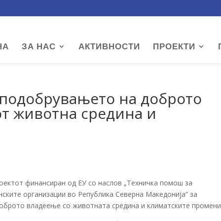
НА
ЗА НАС
АКТИВНОСТИ
ПРОЕКТИ
 подобрувањето на доброто
от животна средина и
роектот финансиран од ЕУ со наслов „Техничка помош за
нските организации во Република Северна Македонија“ за
доброто владеење со животната средина и климатските промени