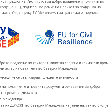
ниот предлог на Институтот за добро владеење и политики во
копје (ИПЕК), поднесен во рамки на Повикот за поддршка на
ската Унија, преку ЕУ Механизмот за граѓанска отпорност.
доброто владеење во секторот животна средина и климатски про
чен актер на оваа тема во Северна Македонија.
месеци ќе се реализираат следните активности:
на политиките и правните документи релевантни за добро
ите промени (ДВЖСКП);
а Македонија;
та на ДВЖСКП во Северна Македонија на јавен настан во Скопје