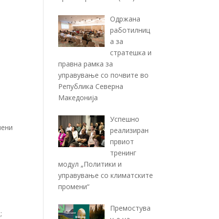
Одржана
работилниц
а за
стратешка и
правна рамка за
управување со почвите во
Република Северна
Македонија
Успешно
мени
реализиран
првиот
тренинг
модул „Политики и
управување со климатските
промени“
Премостува
;