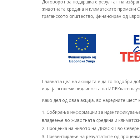
Договорот за поддршка е резултат на избра
животната средина и климатските промени С
граѓанското општество, финансиран од Европ
Главната цел на акцијата е да го подобри 
и да ја зголеми видливоста на ИПЕКкако клу
Како дел од оваа акција, во наредните шест 
Собирање информации за идентификување 
владеење во животната средина и климатск
Проценка на нивото на ДВЖСКП во Северн
Презентирање на резултатите од проценка