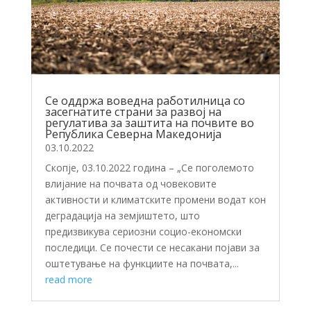
Се оддржа воведна работилница со
засегнатите страни за развој на
регулатива за заштита на почвите во
Република Северна Македонија
03.10.2022
Скопје, 03.10.2022 година – „Се поголемото
влијание на почвата од човековите
активности и климатските промени водат кон
деградација на земјиштето, што
предизвикува сериозни социо-економски
последици. Се почести се несакани појави за
оштетување на функциите на почвата,...
read more