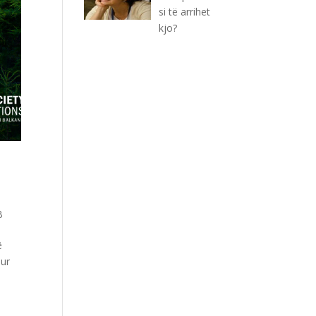
si të arrihet
kjo?
B
ë
sur