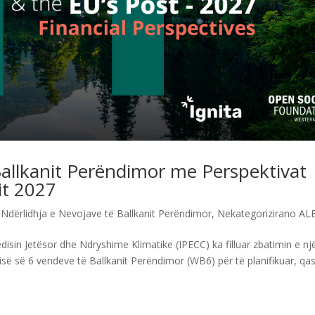
Ballkanit Perëndimor me Perspektivat
it 2027
,
Ndërlidhja e Nevojave të Ballkanit Perëndimor
,
Nekategorizirano AL
edisin Jetësor dhe Ndryshime Klimatike (IPECC) ka filluar zbatimin e nj
ërisë së 6 vendeve të Ballkanit Perëndimor (WB6) për të planifikuar, qa