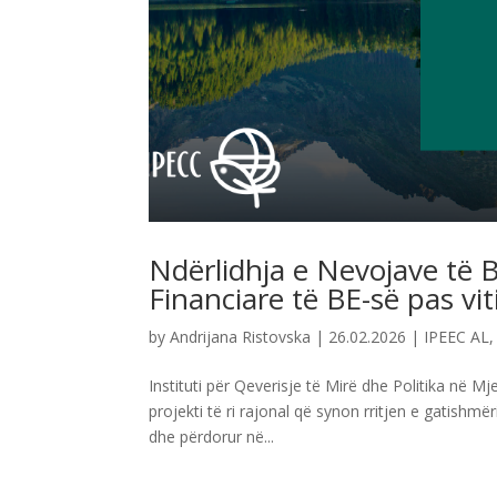
Ndërlidhja e Nevojave të 
Financiare të BE-së pas vit
by
Andrijana Ristovska
|
26.02.2026
|
IPEEC AL
Instituti për Qeverisje të Mirë dhe Politika në Mj
projekti të ri rajonal që synon rritjen e gatishm
dhe përdorur në...