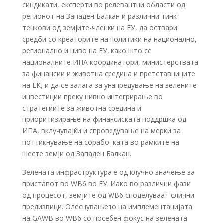
синдикати, експерти во релевантни области од
регионот на Западен Балкан и различни тинк
тенкови од земјите-членки на ЕУ, да оствари
средби со креаторите на политики на национално,
регионално и ниво на ЕУ, како што се
националните ИПА координатори, министерствата
за финансии и животна средина и претставниците
на ЕК, и да се залага за унапредување на зелените
инвестиции преку нивно интегрирање во
стратегиите за животна средина и
приоритизирање на финансиската поддршка од
ИПА, вклучувајќи и спроведување на мерки за
поттикнување на соработката во рамките на
шесте земји од Западен Балкан.
Зелената инфраструктура е од клучно значење за
пристапот во WB6 во ЕУ. Иако во различни фази
од процесот, земјите од WB6 споделуваат слични
предизвици. Олеснувањето на имплементацијата
на GAWB во WB6 со посебен фокус на зелената