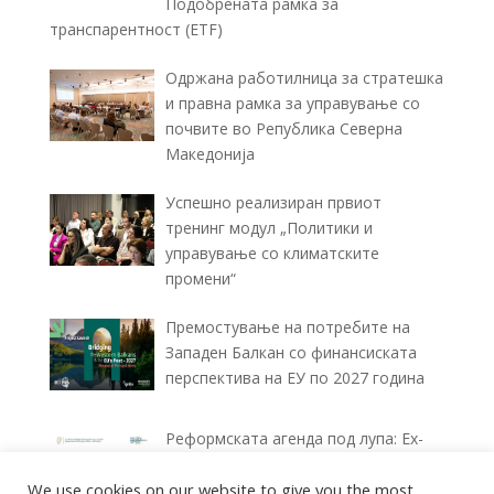
Подобрената рамка за
транспарентност (ETF)
Одржана работилница за стратешка
и правна рамка за управување со
почвите во Република Северна
Македонија
Успешно реализиран првиот
тренинг модул „Политики и
управување со климатските
промени“
Премостување на потребите на
Западен Балкан со финансиската
перспектива на ЕУ по 2027 година
Реформската агенда под лупа: Ex-
ante и Ex-post извештаи за
спроведувањето (2025–2026)
We use cookies on our website to give you the most