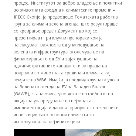
процес, Институтот за добро владеење и политики
во животната средина и климатските промени –
IPECC Скопје, ја предводеше Тематската работна
група за клима и зелена агенда, што резултираше
со креирање вреден Документ во кој се
презентираат три клучни препораки кои ја
нагласуваат важноста од унапредување на
зелената инфраструктура, зголемување на
финансирањето од ЕУ и зајакнување на
административните капацитети за прашања
поврзани со животната средина и климата кај
земјите на WB6. Имајќи ја предвид клучната улога
на Зелената агенда на ЕУ за Западен Балкан
(GAWB), стана очигледно дека е потребна итна
акција за унапредување на нејзината
имплементација и давање приоритет на зелените
инвестиции како основни елементи за
исполнување на нејзините цели.