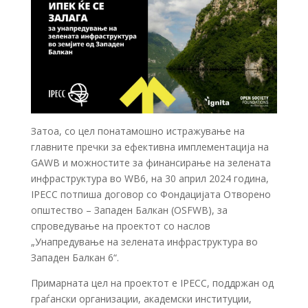
Затоа, со цел понатамошно истражување на
главните пречки за ефективна имплементација на
GAWB и можностите за финансирање на зелената
инфраструктура во WB6, на 30 април 2024 година,
IPECC потпиша договор со Фондацијата Отворено
општество – Западен Балкан (OSFWB), за
спроведување на проектот со наслов
„Унапредување на зелената инфраструктура во
Западен Балкан 6“.
Примарната цел на проектот е IPECC, поддржан од
граѓански организации, академски институции,