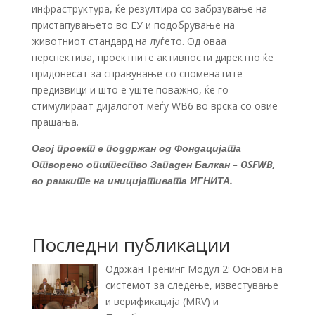
инфраструктура, ќе резултира со забрзување на
пристапувањето во ЕУ и подобрување на
животниот стандард на луѓето. Од оваа
перспектива, проектните активности директно ќе
придонесат за справување со споменатите
предизвици и што е уште поважно, ќе го
стимулираат дијалогот меѓу WB6 во врска со овие
прашања.
Овој проект е поддржан од Фондацијата
Отворено општество Западен Балкан – OSFWB,
во рамките на иницијативата ИГНИТА.
Последни публикации
Одржан Тренинг Модул 2: Основи на
системот за следење, известување
и верификација (MRV) и