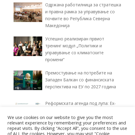
Одржана работилница за стратешка
и правна рамка за управување со
почвите во Република Северна
Македонија
Успешно реализиран првиот
тренинг модул „Политики и
управување со климатските
промени“
Премостување на потребите на
Западен Балкан со финансиската
перспектива на ЕУ по 2027 година
Реформската агенда под лупа: Ex-
ante и Ex-post извештаи за
спроведувањето (2025–2026)
We use cookies on our website to give you the most
relevant experience by remembering your preferences and
repeat visits. By clicking “Accept All”, you consent to the use
of ALL the cookies. However, you may visit "Cookie