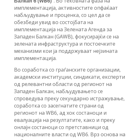
Балкан 6 (WB6)“
. Во тековната фаза на
имплементација, активностите опфаќаат
набљудување и проценка, со цел да се
обезбеди увид во состојбата на
имплементација на Зелената Агенда за
Западен Балкан (GAWB), фокусирајќи се на
зелената инфраструктура и постоечките
механизми кои ја поддржуваат нејзината
имплементација.
Во соработка со граѓанските организации,
академски институции, синдикати, експерти
од релевантни области од регионот на
Западен Балкан, набљудувањето се
спроведува преку секундарно истражување,
соработка со засегнатите страни од
регионот на WB6, ад хок состаноци и
евалуација на резултатите, како и преку
онлајн состаноци со претставници од
националните власти од WB6. Врз основа на