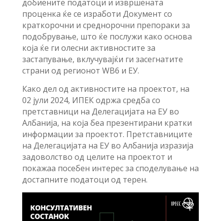
добиените податоци и извршената
проценка ќе се изработи Документ со
краткорочни и среднорочни препораки за
подобрување, што ќе послужи како основа
која ќе ги олесни активностите за
застапување, вклучувајќи ги засегнатите
страни од регионот WB6 и ЕУ.
Како дел од активностите на проектот, на
02 јули 2024, ИПЕК одржа средба со
претставници на Делегацијата на ЕУ во
Албанија, на која беа презентирани кратки
информации за проектот. Претставниците
на Делегацијата на ЕУ во Албанија изразија
задоволство од целите на проектот и
покажаа посебен интерес за споделување на
достапните податоци од терен.