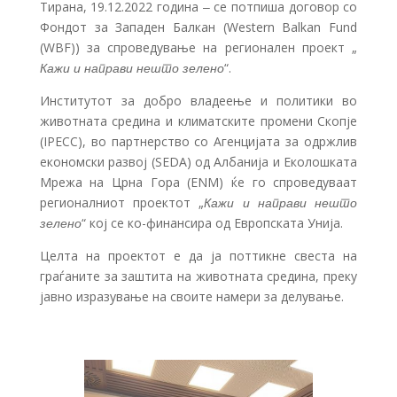
Тирана, 19.12.2022 година ‒ се потпиша договор со
Фондот за Западен Балкан (Western Balkan Fund
(WBF)) за спроведување на регионален проект „
Кажи и направи нешто зелено
“.
Институтот за добро владеење и политики во
животната срединa и климатските промени Скопје
(IPECC), во партнерство со Агенцијата за одржлив
економски развој (SEDA) од Албанија и Еколошката
Мрежа на Црна Гора (ENM) ќе го спроведуваат
регионалниот проектот „
Кажи и направи нешто
зелено
“ кој се ко-финансира од Европската Унија.
Целта на проектот е да ја поттикне свеста на
граѓаните за заштита на животната средина, преку
јавно изразување на своите намери за делување.