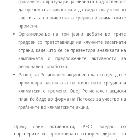
граѓаните, одразувајќи ја нивната подготвеност
да преземат активности и да бидат вклучени во
заштитата на животната средина и климатските
промени.
Организирање на три јавни дебати во трите
градови со претставници на клучните засегнати
страни, каде што ќе се презентира анализата на
кампањата и предложените активности за
регионална соработка.
Развој на Регионален акционен план со цел да се
промовира заштитата на животната средина и
климатските промени. Овој Регионален акциски
план ќе биде во форма на Патоказ за учество на
граѓаните во климатските акции.
Преку овие активности, IPECC заедно со
партнерите ќе промовираат отворен дијалог за