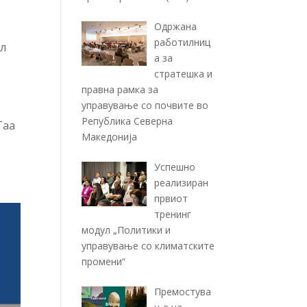
Одржана
работилниц
ел
а за
стратешка и
правна рамка за
управување со почвите во
Република Северна
Таа
Македонија
Успешно
реализиран
првиот
тренинг
модул „Политики и
управување со климатските
промени“
Премостува