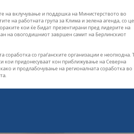
ите на вклучување и поддршка на Министерството во
те на работната група за Клима и зелена агенда, со ц
ораките кои ќе бидат презентирани пред лидерите на
лкан на овогодишниот завршен самит на Берлинскиот
а соработка со граѓанските организации е неопходна. 
еси кои придонесуваат кон приближување на Северна
 како и продлабочување на регионалната соработка во
та.