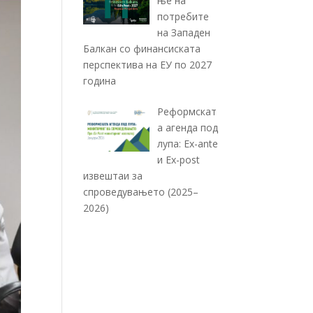
ње на
потребите
на Западен
Балкан со финансиската
перспектива на ЕУ по 2027
година
Реформскат
а агенда под
лупа: Ex-ante
и Ex-post
извештаи за
спроведувањето (2025–
2026)