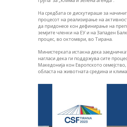
група за „Клима и зелена агенда“.
На средбата се дискутираше за начин
процесот на реализирање на активности
да придонесе кон дефинирање на преп
земјите членки на ЕУ и на Западен Ба
процес, во октомври, во Тирана.
Министерката истакна дека заедничкат
нагласи дека ги поддржува сите проц
Македонија кон Европското семејство,
областа на животната средина и клима