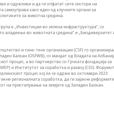
иви и одржливи и да ги опфатат сите сектори на
та самоуправа како еден од клучните органи за
олитиките за животна средина.
група е „Инвестиции во зелена инфраструктура“, со
то владеење во животната средина“ и „Биодиверзитет 
пштество и тинк-тенк организации (CSF) го организира
аден Балкан (OSFWB), со мандат од Владата на Албаниј
иот процес, а во партнерство со Грчката фондација за
EP) и Институтот за соработка и развој (CDI). Форумот
ерлинскиот процес кој ќе се одржи во октомври 2023
ттикне регионалната соработка, да ги зајакне реформит
сот на пристапување на земјите од Западен Балкан.