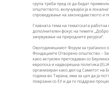
група треба пред се да бидат применл
општеството, вклучувајќи ја и локална
спроведување на законодавството и п
Главната тема на тематската работна 
дополнителен фокус на темите „Добро
зачувување на природните ресурси“.
Овогодинешниот Форум за граѓанско о
Фондациите Отворено општество – Зап
како актуелен претседавач со Берлинск
европска и надворешна политика (ELIAM
организиран како дел од Самитот на Б
година во Тирана, има за цел да ја по
поврзани со ЕУ и да го поддржи проце