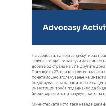
На средбата, на која се дискутираа пр
зелена агенда“, се заклучи дека инве
добива од страна на ЕУ и другите дона
Поглавјето 27, при што регионалната 
понатамошно зголемување на инвести
подобрување на капацитетите на цент
инвестиции треба подеднакво да бида
биодиверзитетот и зачувувањето на п
Министерката исто така наведе дека 