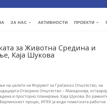
НА
ЗА НАС
АКТИВНОСТИ
ПРОЕКТИ
ката за Животна Средина и
е, Каја Шукова
ање на целите на Форумот за Граѓанско Општество, на
ондацијата Отворено Општество – Македонија, оствариј
едина и просторно планирање, Каја Шукова. Во рамкит
Берлинскиот процес, ИПЕК ја води тематската работна