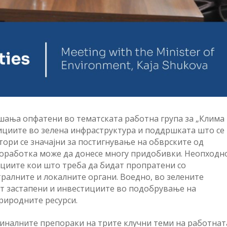
ашања опфатени во тематската работна група за „Клима
стициите во зелена инфраструктура и поддршката што се
тори се значајни за постигнување на обврските од
соработка може да донесе многу придобивки. Неопходн
циите кои што треба да бидат пропратени со
ралните и локалните органи. Воедно, во зелените
т застапени и инвестициите во подобрување на
риродните ресурси.
финалните препораки на трите клучни теми на работнат