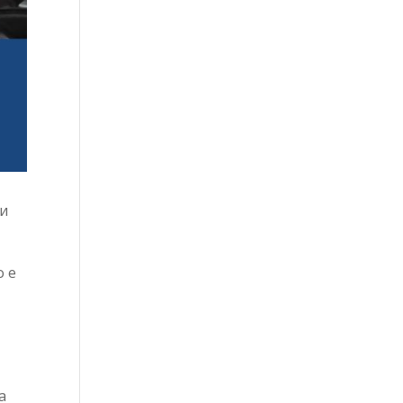
 и
о е
а