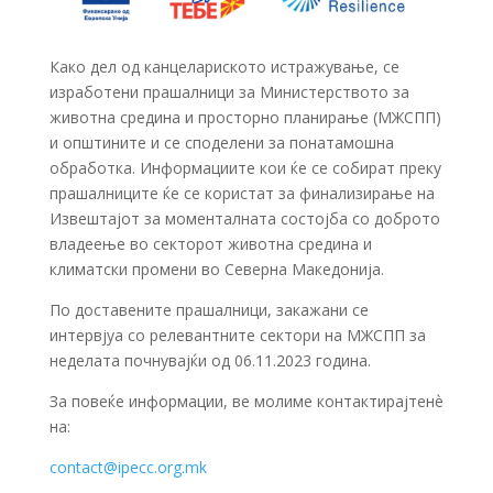
Како дел од канцелариското истражување, се
изработени прашалници за Министерството за
животна средина и просторно планирање (МЖСПП)
и општините и се споделени за понатамошна
обработка. Информациите кои ќе се собират преку
прашалниците ќе се користат за финализирање на
Извештајот за моменталната состојба со доброто
владеење во секторот животна средина и
климатски промени во Северна Македонија.
По доставените прашалници, закажани се
интервјуа со релевантните сектори на МЖСПП за
неделата почнувајќи од 06.11.2023 година.
За повеќе информации, ве молиме контактирајтенѐ
на:
contact@ipecc.org.mk