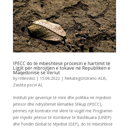
IPECC do të mbështesë procesin e hartimit të
Ligjit për mbrojtjen e tokave në Republikën e
Maqedonisë së Veriut
by
milevskiz
|
15.06.2022
|
Nekategorizirano ALB
,
Zastita pocvi AL
Instituti për qeverisje të mirë dhe politika në mjedisin
jetësor dhe ndryshimet klimatike Shkup (IPECC),
përmes një kontrate me vlerë të vogël me Programin
për mjedis jetësor të Kombeve të Bashkuara (UNEP)
dhe Fondin Global të Mjedisit (GEF), do të mbështesë