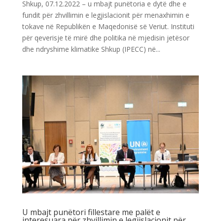
Shkup, 07.12.2022 – u mbajt punëtoria e dytë dhe e
fundit për zhvillimin e legjislacionit për menaxhimin e
tokave në Republikën e Maqedonisë së Veriut. Instituti
për qeverisje të mirë dhe politika në mjedisin jetësor
dhe ndryshime klimatike Shkup (IPECC) në...
U mbajt punëtori fillestare me palët e
interesuara për zhvillimin e legjislacionit për