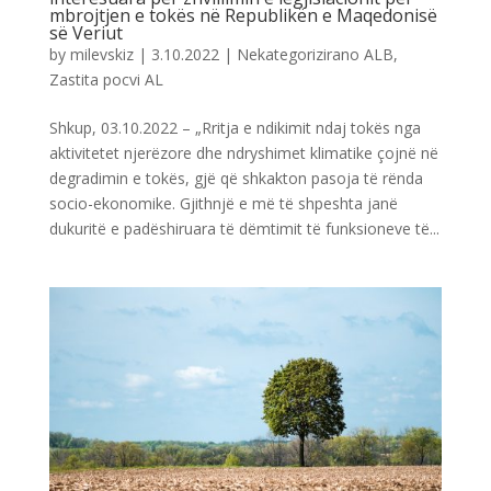
mbrojtjen e tokës në Republikën e Maqedonisë
së Veriut
by
milevskiz
|
3.10.2022
|
Nekategorizirano ALB
,
Zastita pocvi AL
Shkup, 03.10.2022 – „Rritja e ndikimit ndaj tokës nga
aktivitetet njerëzore dhe ndryshimet klimatike çojnë në
degradimin e tokës, gjë që shkakton pasoja të rënda
socio-ekonomike. Gjithnjë e më të shpeshta janë
dukuritë e padëshiruara të dëmtimit të funksioneve të...