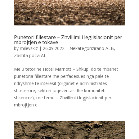
Punëtori fillestare – Zhvillimi i legjislacionit për
mbrojtjen e tokave
by
milevskiz
|
26.09.2022
|
Nekategorizirano ALB
,
Zastita pocvi AL
Më 3 tetor në Hotel Marriott – Shkup, do të mbahet
punëtoria fillestare me përfaqësues nga palë të
ndryshme të interesit (organet e administratës
shtetërore, sektori joqeveritar dhe komuniteti
shkencor), me temë – Zhvillimi i legjislacionit për
mbrojtjen e...