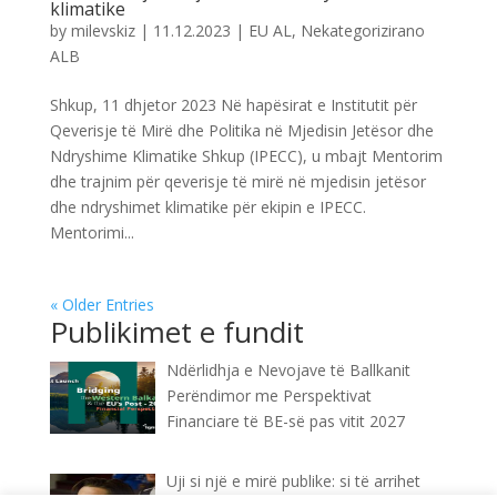
klimatike
by
milevskiz
|
11.12.2023
|
EU AL
,
Nekategorizirano
ALB
Shkup, 11 dhjetor 2023 Në hapësirat e Institutit për
Qeverisje të Mirë dhe Politika në Mjedisin Jetësor dhe
Ndryshime Klimatike Shkup (IPECC), u mbajt Mentorim
dhe trajnim për qeverisje të mirë në mjedisin jetësor
dhe ndryshimet klimatike për ekipin e IPECC.
Mentorimi...
« Older Entries
Publikimet e fundit
Ndërlidhja e Nevojave të Ballkanit
Perëndimor me Perspektivat
Financiare të BE-së pas vitit 2027
Uji si një e mirë publike: si të arrihet