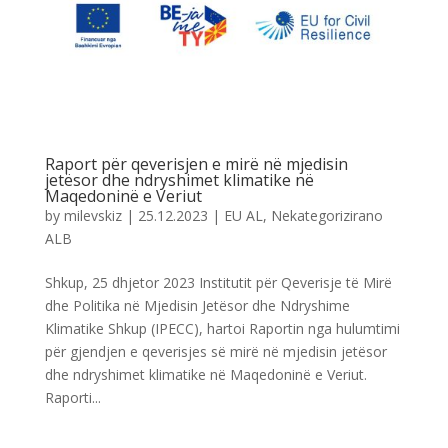
Raport për qeverisjen e mirë në mjedisin
jetësor dhe ndryshimet klimatike në
Maqedoninë e Veriut
by
milevskiz
|
25.12.2023
|
EU AL
,
Nekategorizirano
ALB
Shkup, 25 dhjetor 2023 Institutit për Qeverisje të Mirë
dhe Politika në Mjedisin Jetësor dhe Ndryshime
Klimatike Shkup (IPECC), hartoi Raportin nga hulumtimi
për gjendjen e qeverisjes së mirë në mjedisin jetësor
dhe ndryshimet klimatike në Maqedoninë e Veriut.
Raporti...