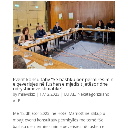
Event konsultativ “Së bashku për përmirësimin
e qeverisjes në fushën e mjedisit jetësor dhe
ndryshimeve klimatike”
by
milevskiz
|
17.12.2023
|
EU AL
,
Nekategorizirano
ALB
Më 12 dhjetor 2023, në Hotel Marriott në Shkup u
mbajt eventi konsultativ përmbyllës me temë “Së
bashku për përmirësimin e qeverisjes në fushën e